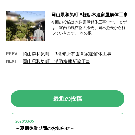
岡山県和気町 S様邸木造家屋解体工事
今回の投稿は木造家屋解体工事です。 まず
は、室内の残存物の撤去、庭木撤去から行
っていきます。 木の根 …
PREV
岡山県和気町 B様邸所有藁葺家屋解体工事
NEXT
岡山県和気町 消防機庫新築工事
最近の投稿
2026/08/05
～夏期休業期間のお知らせ～