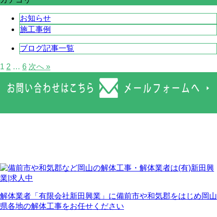
お知らせ
施工事例
ブログ記事一覧
1
2
…
6
次へ »
解体業者「有限会社新田興業」に備前市や和気郡をはじめ岡山
県各地の解体工事をお任せください