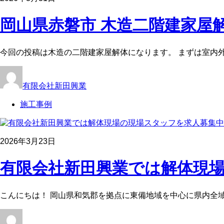
岡山県赤磐市 木造二階建家屋
今回の投稿は木造の二階建家屋解体になります。 まずは室内
有限会社新田興業
施工事例
2026年3月23日
有限会社新田興業では解体現場
こんにちは！ 岡山県和気郡を拠点に東備地域を中心に県内全